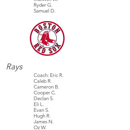
Ryder G.
Samuel D.
Rays
Coach: Eric R.
Caleb R.
Cameron B.
Cooper C.
Declan S.
Eli L.
Evan S.
Hugh R.
James N.
Oz W.