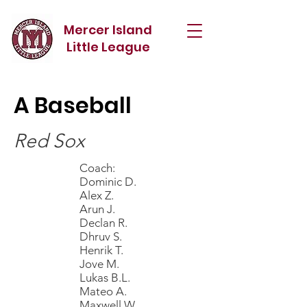
Mercer Island
Little League
A Baseball
Red Sox
Coach:
Dominic D.
Alex Z.
Arun J.
Declan R.
Dhruv S.
Henrik T.
Jove M.
Lukas B.L.
Mateo A.
Maxwell W.