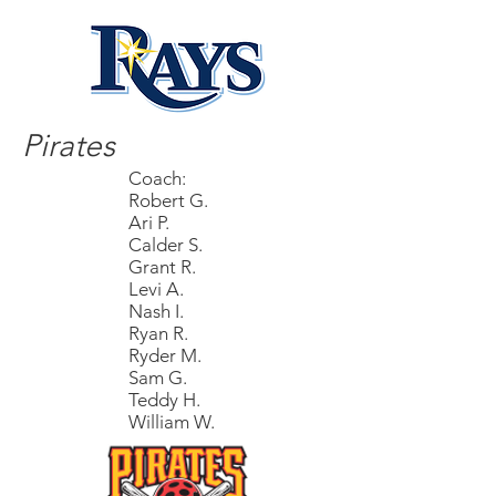
Pirates
Coach:
Robert G.
Ari P.
Calder S.
Grant R.
Levi A.
Nash I.
Ryan R.
Ryder M.
Sam G.
Teddy H.
William W.